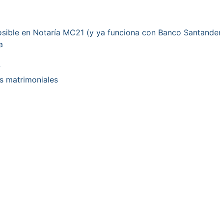
posible en Notaría MC21 (y ya funciona con Banco Santande
a
?
es matrimoniales