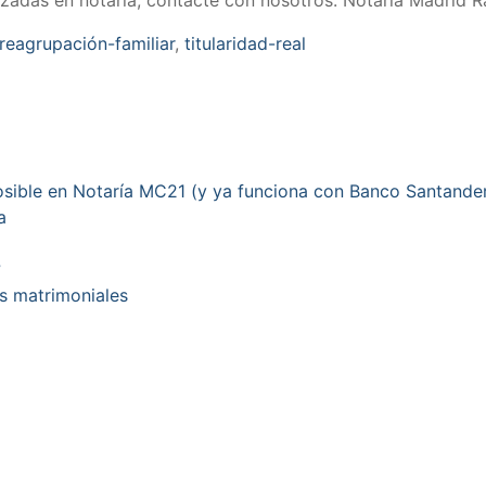
reagrupación-familiar
,
titularidad-real
posible en Notaría MC21 (y ya funciona con Banco Santande
a
?
es matrimoniales