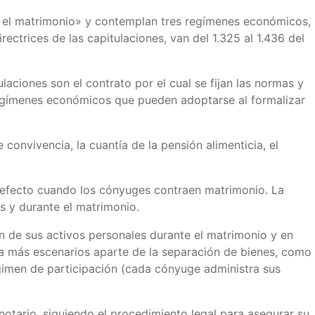
o el matrimonio» y contemplan tres regímenes económicos,
rectrices de las capitulaciones, van del 1.325 al 1.436 del
tulaciones son el contrato por el cual se fijan las normas y
s regímenes económicos que pueden adoptarse al formalizar
onvivencia, la cuantía de la pensión alimenticia, el
n efecto cuando los cónyuges contraen matrimonio. La
s y durante el matrimonio.
n de sus activos personales durante el matrimonio y en
 más escenarios aparte de la separación de bienes, como
égimen de participación (cada cónyuge administra sus
notario, siguiendo el procedimiento legal para asegurar su