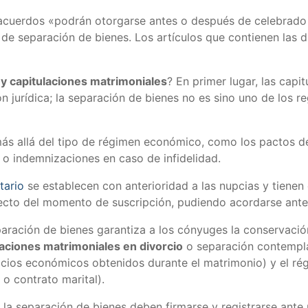
s acuerdos «podrán otorgarse antes o después de celebrad
 de separación de bienes. Los artículos que contienen las di
 y capitulaciones matrimoniales
? En primer lugar, las capi
ión jurídica; la separación de bienes no es sino uno de lo
s allá del tipo de régimen económico, como los pactos de c
o indemnizaciones en caso de infidelidad.
tario
se establecen con anterioridad a las nupcias y tiene
pecto del momento de suscripción, pudiendo acordarse ante
paración de bienes garantiza a los cónyuges la conservació
laciones matrimoniales en divorcio
o separación contempla
ficios económicos obtenidos durante el matrimonio) y el r
 o contrato marital).
la separación de bienes deben firmarse y registrarse ante 